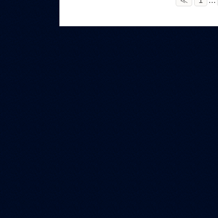
≪
1
…