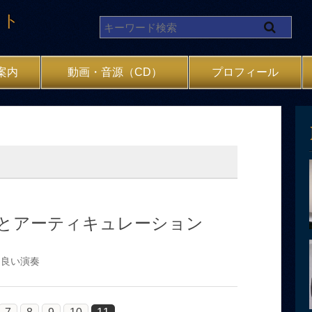
イト
案内
動画・音源（CD）
プロフィール
とアーティキュレーション
良い演奏