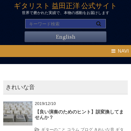
ギタリスト 益田正洋 公式サイト
世界で磨かれた実績で、本物の感動をお届けします
English
NAVI
きれいな音
2019/12/10
【良い演奏のためのヒント】誤変換してま
せんか？
ギターのこと
コラム
ブログ
きれいな音
ギタ