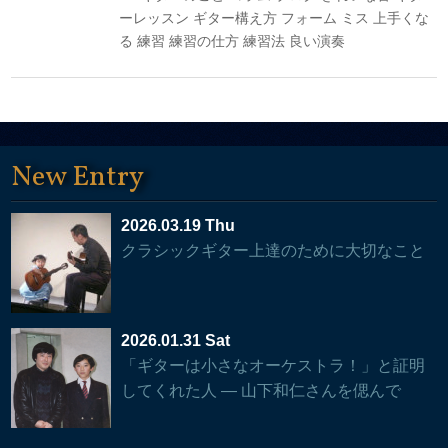
ーレッスン
ギター構え方
フォーム
ミス
上手くな
る
練習
練習の仕方
練習法
良い演奏
New Entry
2026.03.19 Thu
クラシックギター上達のために大切なこと
2026.01.31 Sat
「ギターは小さなオーケストラ！」と証明
してくれた人 — 山下和仁さんを偲んで