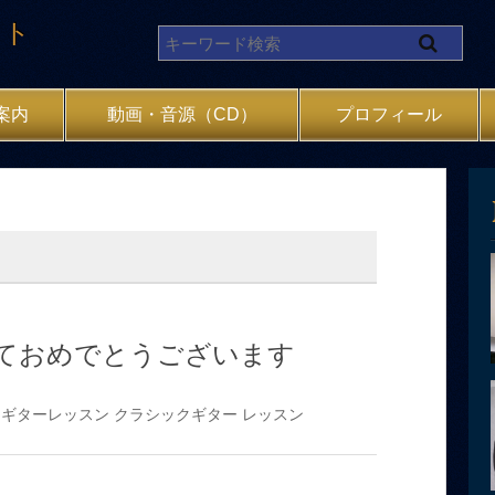
イト
案内
動画・音源（CD）
プロフィール
ておめでとうございます
ギターレッスン
クラシックギター
レッスン