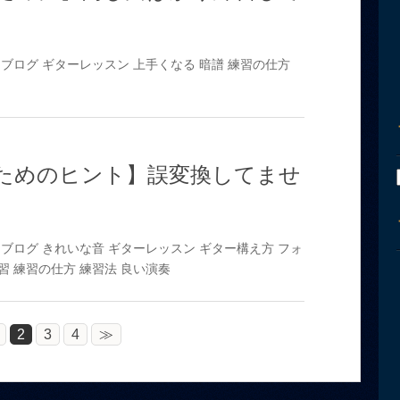
ブログ
ギターレッスン
上手くなる
暗譜
練習の仕方
ためのヒント】誤変換してませ
ブログ
きれいな音
ギターレッスン
ギター構え方
フォ
習
練習の仕方
練習法
良い演奏
2
3
4
≫