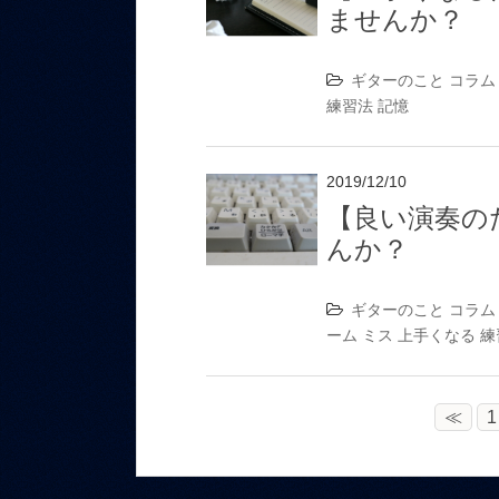
ませんか？
ギターのこと
コラム
練習法
記憶
2019/12/10
【良い演奏の
んか？
ギターのこと
コラム
ーム
ミス
上手くなる
練
≪
1