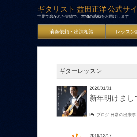
ギタリスト 益田正洋 公式サ
世界で磨かれた実績で、本物の感動をお届けします
演奏依頼・出演相談
レッスン
ギターレッスン
2020/01/01
新年明けまし
ブログ
日常の出来事
2019/12/17