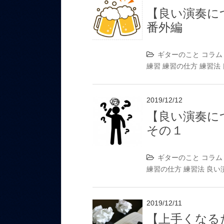
【良い演奏に
番外編
ギターのこと
コラム
練習
練習の仕方
練習法
2019/12/12
【良い演奏に
その１
ギターのこと
コラム
練習の仕方
練習法
良い
2019/12/11
【上手くなる