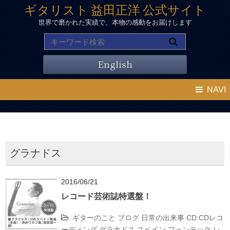
ギタリスト 益田正洋 公式サイト
世界で磨かれた実績で、本物の感動をお届けします
English
NAVI
グラナドス
2016/06/21
レコード芸術誌特選盤！
ギターのこと
ブログ
日常の出来事
CD
CDレコ
ーディング
グラナドス
スペイン
フォンテック
レ