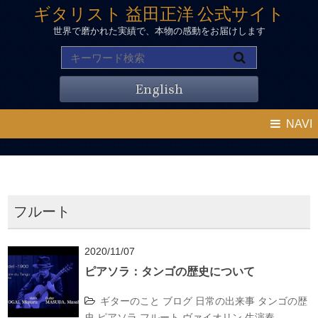
ギタリスト 益田正洋 公式サイト
世界で磨かれた実績で、本物の感動をお届けします
English
NAVI
フルート
2020/11/07
ピアソラ：タンゴの歴史について
ギターのこと
ブログ
日常の出来事
タンゴの歴
史
ピアソラ
フルート
ヴァイオリン
生演奏