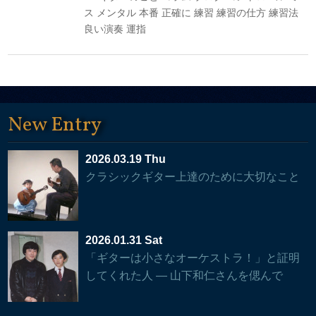
ス
メンタル
本番
正確に
練習
練習の仕方
練習法
良い演奏
運指
New Entry
2026.03.19 Thu
クラシックギター上達のために大切なこと
2026.01.31 Sat
「ギターは小さなオーケストラ！」と証明
してくれた人 — 山下和仁さんを偲んで