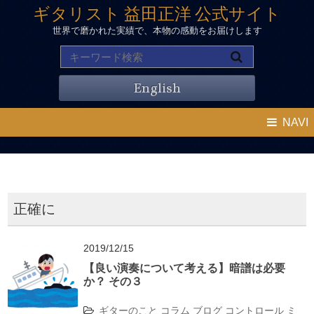
ギタリスト 益田正洋 公式サイト
世界で磨かれた実績で、本物の感動をお届けします
English
NAVI
正確に
2019/12/15
【良い演奏について考える】暗譜は必要
か？ その３
ギターのこと
コラム
ブログ
コントロール
ミ