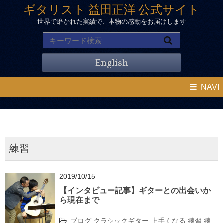
ギタリスト 益田正洋 公式サイト
世界で磨かれた実績で、本物の感動をお届けします
English
NAVI
練習
2019/10/15
【インタビュー記事】ギターとの出会いか
ら現在まで
ブログ
クラシックギター
上手くなる
練習
練