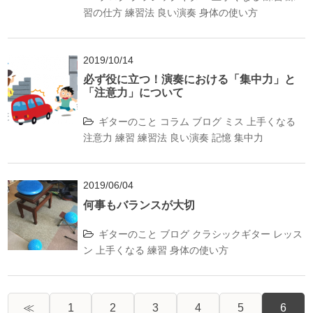
習の仕方
練習法
良い演奏
身体の使い方
2019/10/14
必ず役に立つ！演奏における「集中力」と
「注意力」について
ギターのこと
コラム
ブログ
ミス
上手くなる
注意力
練習
練習法
良い演奏
記憶
集中力
2019/06/04
何事もバランスが大切
ギターのこと
ブログ
クラシックギター
レッス
ン
上手くなる
練習
身体の使い方
≪
1
2
3
4
5
6