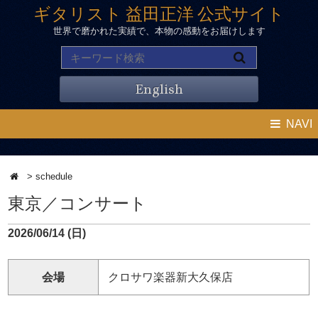
ギタリスト 益田正洋 公式サイト
世界で磨かれた実績で、本物の感動をお届けします
English
NAVI
>
schedule
東京／コンサート
2026/06/14 (日)
会場
クロサワ楽器新大久保店