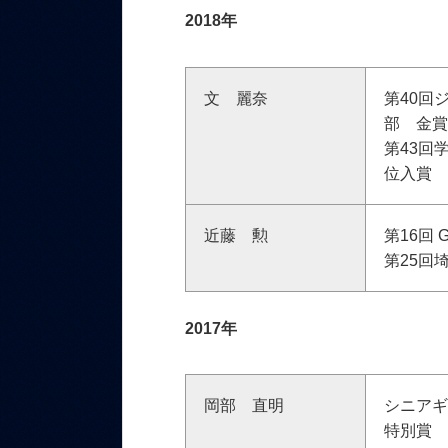
2018年
文 麗奈
第40回
部 金
第43回
位入賞
近藤 勲
第16回
第25回
2017年
岡部 直明
シニアギ
特別賞