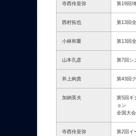
寺西伶皇弥
第19回
西村拓也
第13回
小林和重
第13回
山本孔彦
第7回シ
井上絢貴
第43回
加納英夫
第5回ギ
ョン
全国大会
寺西伶皇弥
第2回イ