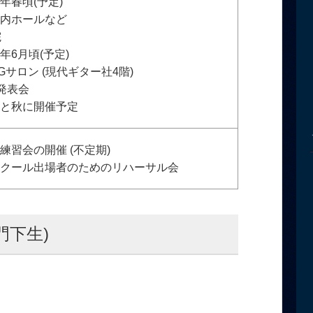
年春頃(予定)
都内ホールなど
院
年6月頃(予定)
Gサロン (現代ギター社4階)
発表会
春と秋に開催予定
練習会の開催 (不定期)
ンクール出場者のためのリハーサル会
門下生)