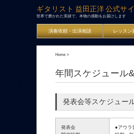
ギタリスト 益田正洋 公式サ
世界で磨かれた実績で、本物の感動をお届けします
演奏依頼・出演相談
レッスン
Home
>
年間スケジュール
発表会等スケジュー
発表会
●アウラ