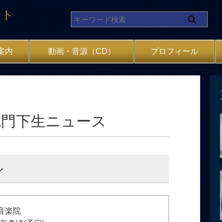
イト
案内
動画・音源（CD）
プロフィール
&門下生ニュース
ル
音楽院