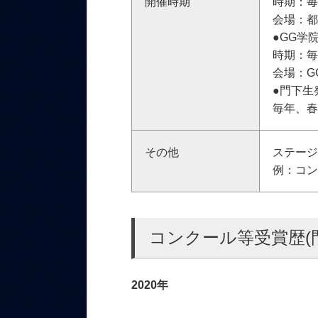
開催時期
時期：毎
会場：
●GG学
時期：毎
会場：G
●門下生
毎年、
その他
ステージ
例：コ
コンクール等受賞歴(
2020年