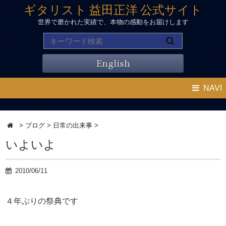
ギタリスト 益田正洋 公式サイト
世界で磨かれた実績で、本物の感動をお届けします
English
NAVI
>
ブログ
>
日常の出来事
>
いよいよ
2010/06/11
４年ぶりの祭典です