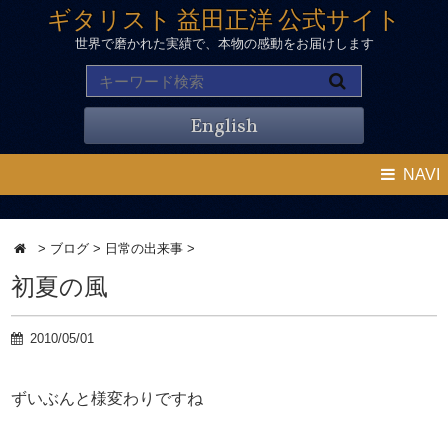
ギタリスト 益田正洋 公式サイト
世界で磨かれた実績で、本物の感動をお届けします
English
NAVI
>
ブログ
>
日常の出来事
>
初夏の風
2010/05/01
ずいぶんと様変わりですね