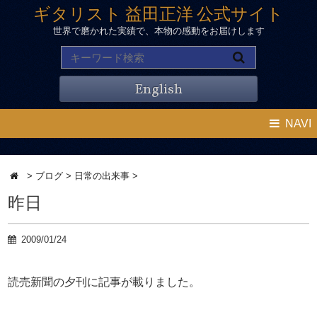
ギタリスト 益田正洋 公式サイト
世界で磨かれた実績で、本物の感動をお届けします
English
NAVI
>
ブログ
>
日常の出来事
>
昨日
2009/01/24
読売新聞の夕刊に記事が載りました。