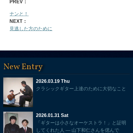
PREV：
ナンと！
NEXT：
見逃した方のために
New Entry
2026.03.19 Thu
クラシックギター上達のために大切なこと
2026.01.31 Sat
「ギターは小さなオーケストラ！」と証明
してくれた人 — 山下和仁さんを偲んで