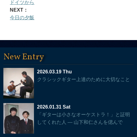
ドイツから
NEXT：
今日の夕飯
New Entry
2026.03.19 Thu
クラシックギター上達のために大切なこと
2026.01.31 Sat
「ギターは小さなオーケストラ！」と証明
してくれた人 — 山下和仁さんを偲んで