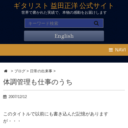
ギタリスト 益田正洋 公式サイト
世界で磨かれた実績で、本物の感動をお届けします
English
NAVI
>
ブログ
>
日常の出来事
>
体調管理も仕事のうち
2007/12/12
このタイトルで以前にも書き込んだ記憶があります
が・・・