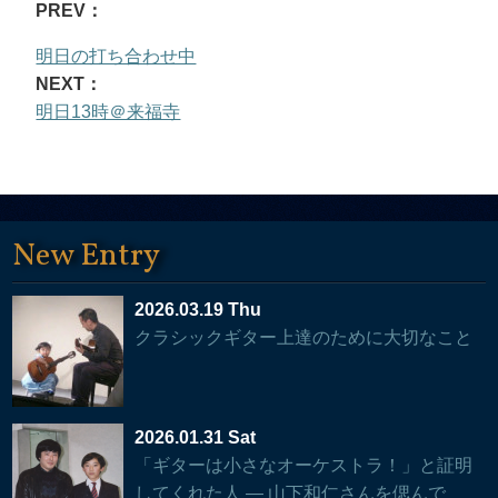
PREV：
明日の打ち合わせ中
NEXT：
明日13時＠来福寺
New Entry
2026.03.19 Thu
クラシックギター上達のために大切なこと
2026.01.31 Sat
「ギターは小さなオーケストラ！」と証明
してくれた人 — 山下和仁さんを偲んで