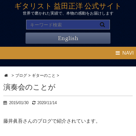
ギタリスト 益田正洋 公式サイト
世界で磨かれた実績で、本物の感動をお届けします
English
NAVI
>
ブログ
>
ギターのこと
>
演奏会のことが
2015/01/30
2020/11/14
藤井眞吾さんのブログで紹介されています。