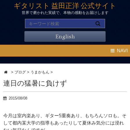
ギタリスト 益田正洋 公式サイト
世界で磨かれた実績で、本物の感動をお届けします
English
NAVI
>
ブログ
>
うまかもん
>
連日の猛暑に負けず
2015/08/08
今月は室内楽あり、ギター5重奏あり、もちろんソロも。そ
して都内某大学の指導もあったりして夏休み気分には浸れ