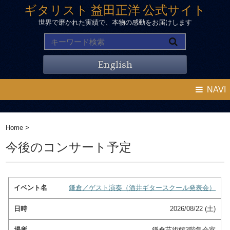
ギタリスト 益田正洋 公式サイト
世界で磨かれた実績で、本物の感動をお届けします
English
NAVI
Home
>
今後のコンサート予定
鎌倉／ゲスト演奏（酒井ギタースクール発表会）
2026/08/22 (土)
鎌倉芸術館3階集会室