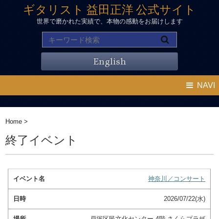
ギタリスト 益田正洋 公式サイト
世界で磨かれた実績で、本物の感動をお届けします
English
NAVI
Home
>
終了イベント
神奈川／コンサート
2026/07/22(水)
戸塚区民文化センター 4階 さくらプラザ