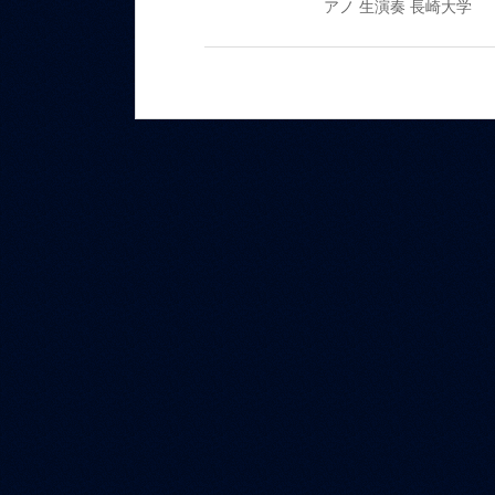
アノ
生演奏
長崎大学