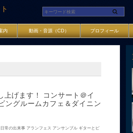
イト
案内
動画・音源（CD）
プロフィール
し上げます！ コンサート＠イ
ビングルームカフェ＆ダイニン
日常の出来事
アランフェス
アンサンブル
ギターとピ