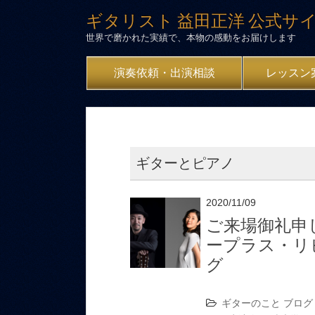
ギタリスト 益田正洋 公式サ
世界で磨かれた実績で、本物の感動をお届けします
演奏依頼・出演相談
レッスン
ギターとピアノ
2020/11/09
ご来場御礼申
ープラス・リ
グ
ギターのこと
ブログ