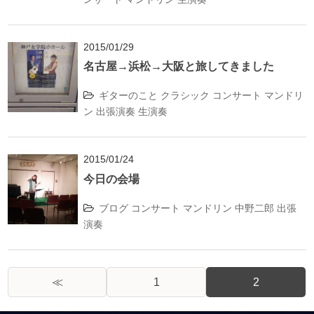
2015/01/29
名古屋→浜松→大阪と旅してきました
ギターのこと
クラシック
コンサート
マンドリ
ン
出張演奏
生演奏
2015/01/24
今日の会場
ブログ
コンサート
マンドリン
中野二郎
出張
演奏
≪
1
2