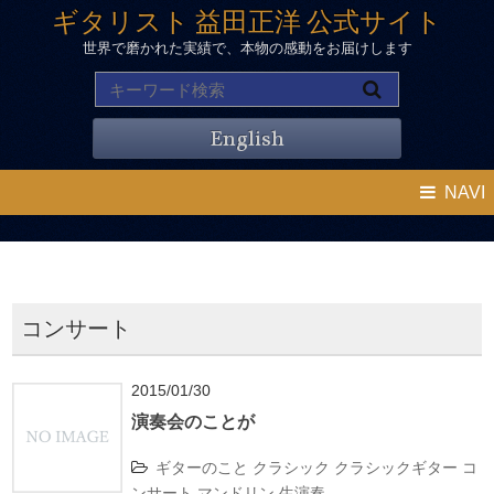
ギタリスト 益田正洋 公式サイト
世界で磨かれた実績で、本物の感動をお届けします
English
NAVI
コンサート
2015/01/30
演奏会のことが
ギターのこと
クラシック
クラシックギター
コ
ンサート
マンドリン
生演奏