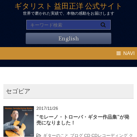
ギタリスト 益田正洋 公式サイト
世界で磨かれた実績で、本物の感動をお届けします
English
NAVI
セゴビア
2017/11/26
”モレーノ・トローバ・ギター作品集”が発
売になりました！
ギターのこと
ブログ
CD
CDレコーディング
ク