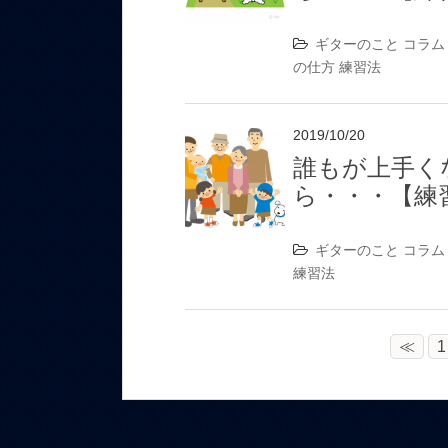
ギターのこと
コラム
の仕方
練習法
2019/10/20
誰もが上手く
ら・・・【練
ギターのこと
コラム
練習法
≪
1