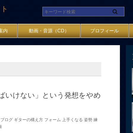
イト
案内
動画・音源（CD）
プロフィール
ばいけない」という発想をやめ
ブログ
ギターの構え方
フォーム
上手くなる
姿勢
練
奏