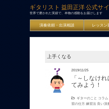
ギタリスト 益田正洋 公式サ
世界で磨かれた実績で、本物の感動をお届けします
演奏依頼・出演相談
レッスン
上手くなる
2019/11/25
「～しなけれ
てみよう！
ギターのこと
コラム
習の仕方
練習法
良い演