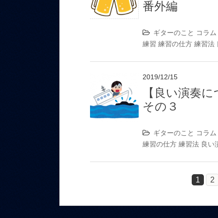
番外編
ギターのこと
コラム
練習
練習の仕方
練習法
2019/12/15
【良い演奏に
その３
ギターのこと
コラム
練習の仕方
練習法
良い
1
2