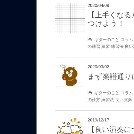
2020/04/09
【上手くなる
つけよう！
ギターのこと
コラム
の練習
練習
練習法
良い
2020/03/02
まず楽譜通り
ギターのこと
コラム
の仕方
練習法
良い演奏
2019/12/17
【良い演奏に