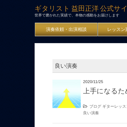
ギタリスト 益田正洋 公式サ
世界で磨かれた実績で、本物の感動をお届けします
演奏依頼・出演相談
レッスン
良い演奏
2020/11/25
上手になるた
ブログ
ギターレッス
良い演奏