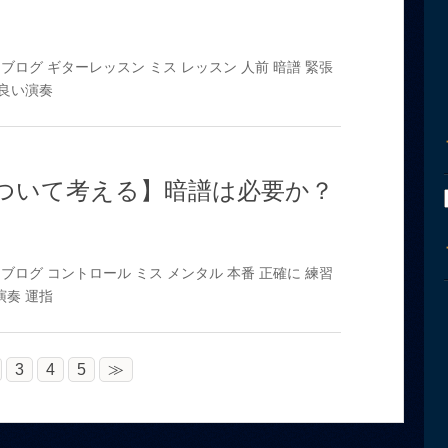
ブログ
ギターレッスン
ミス
レッスン
人前
暗譜
緊張
良い演奏
ついて考える】暗譜は必要か？
ブログ
コントロール
ミス
メンタル
本番
正確に
練習
演奏
運指
3
4
5
≫