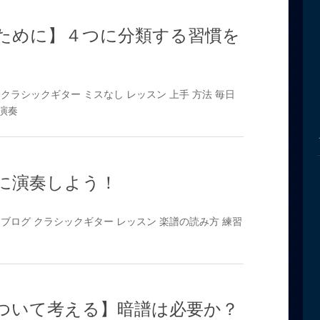
ために】４つに分類する習慣を
クラシックギター
ミスなし
レッスン
上手
方法
毎日
演奏
に演奏しよう！
ブログ
クラシックギター
レッスン
楽譜の読み方
練習
ついて考える】暗譜は必要か？