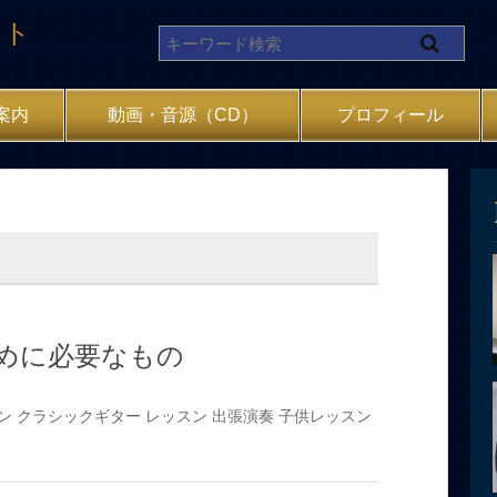
イト
案内
動画・音源（CD）
プロフィール
めに必要なもの
ン
クラシックギター
レッスン
出張演奏
子供レッスン