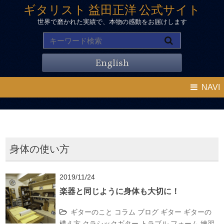
ギタリスト 益田正洋 公式サイト
世界で磨かれた実績で、本物の感動をお届けします
English
NAVI
身体の使い方
2019/11/24
楽器と同じように身体も大切に！
ギターのこと
コラム
ブログ
ギター
ギターの
構え方
クラシックギター
トラブル
フォーム
練習