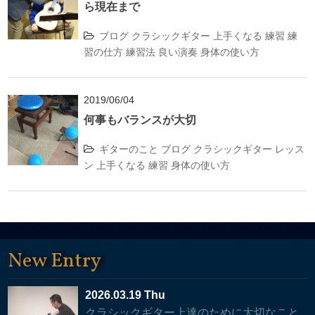
ら現在まで
ブログ
クラシックギター
上手くなる
練習
練
習の仕方
練習法
良い演奏
身体の使い方
2019/06/04
何事もバランスが大切
ギターのこと
ブログ
クラシックギター
レッス
ン
上手くなる
練習
身体の使い方
New Entry
2026.03.19 Thu
クラシックギター上達のために大切なこと