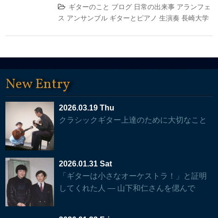
ギターのこと
ブログ
日常の出来事
アランフェ
ス
アンサンブル
ギターとピアノ
生演奏
長崎大学
New Entry
2026.03.19 Thu
クラシックギター上達のために大切なこと
2026.01.31 Sat
「ギターは小さなオーケストラ！」と証明
してくれた人 — 山下和仁さんを偲んで