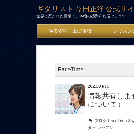
ギタリスト 益田正洋 公式サ
世界で磨かれた実績で、本物の感動をお届けします
演奏依頼・出演相談
レッスン
FaceTime
2020/04/16
情報共有しま
について）
ブログ
FaceTime
Sk
ター
レッスン