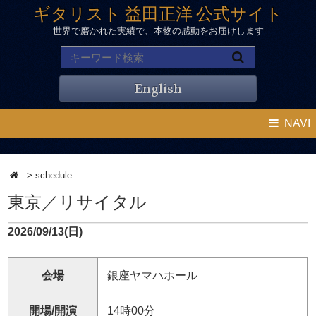
ギタリスト 益田正洋 公式サイト
世界で磨かれた実績で、本物の感動をお届けします
English
NAVI
>
schedule
東京／リサイタル
2026/09/13(日)
会場
銀座ヤマハホール
開場/開演
14時00分