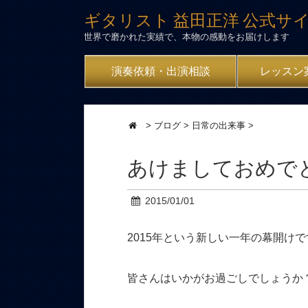
ギタリスト 益田正洋 公式サ
世界で磨かれた実績で、本物の感動をお届けします
演奏依頼・出演相談
レッスン
>
ブログ
>
日常の出来事
>
あけましておめで
2015/01/01
2015年という新しい一年の幕開けで
皆さんはいかがお過ごしでしょうか