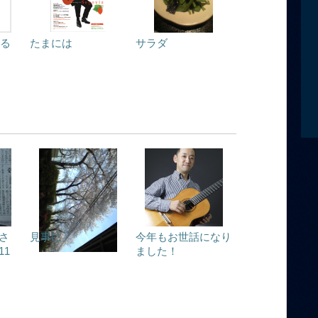
返る
たまには
サラダ
さ
見事に
今年もお世話になり
11
ました！