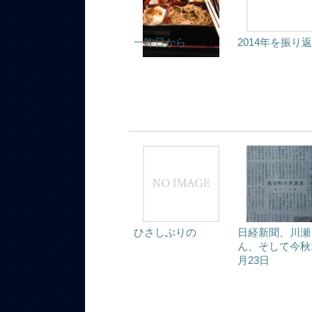
一昨日から
2014年を振り
ひさしぶりの
日経新聞、川瀬
ん、そして今秋
月23日