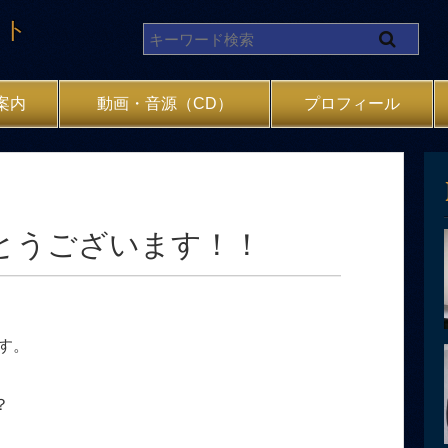
イト
案内
動画・音源（CD）
プロフィール
とうございます！！
す。
？