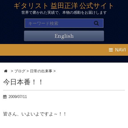
ギタリスト 益田正洋 公式サイト
世界で磨かれた実績で、本物の感動をお届けします
English
NAVI
>
ブログ
>
日常の出来事
>
今日本番！！
2009/07/11
皆さん、いよいよですよ～！！