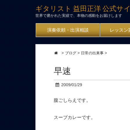
ギタリスト 益田正洋 公式サ
世界で磨かれた実績で、本物の感動をお届けします
演奏依頼・出演相談
レッスン
>
ブログ
>
日常の出来事
>
早速
2009/01/29
腹ごしらえです。
スープカレーです。