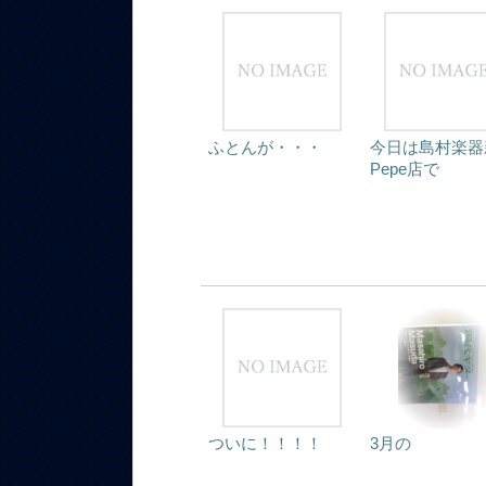
ふとんが・・・
今日は島村楽器
Pepe店で
ついに！！！！
3月の