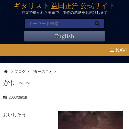
ギタリスト 益田正洋 公式サイト
世界で磨かれた実績で、本物の感動をお届けします
English
NAVI
>
ブログ
>
ギターのこと
>
かに～～
2008/06/19
おいしそう