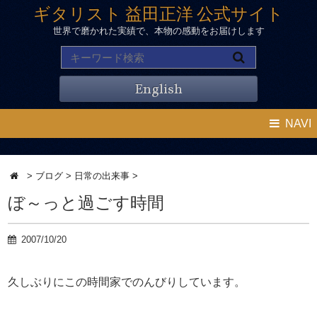
ギタリスト 益田正洋 公式サイト
世界で磨かれた実績で、本物の感動をお届けします
English
NAVI
>
ブログ
>
日常の出来事
>
ぼ～っと過ごす時間
2007/10/20
久しぶりにこの時間家でのんびりしています。