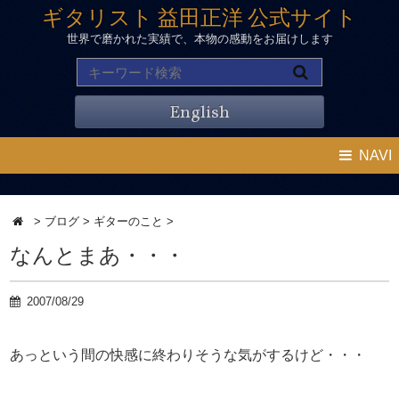
ギタリスト 益田正洋 公式サイト
世界で磨かれた実績で、本物の感動をお届けします
English
NAVI
>
ブログ
>
ギターのこと
>
なんとまあ・・・
2007/08/29
あっという間の快感に終わりそうな気がするけど・・・