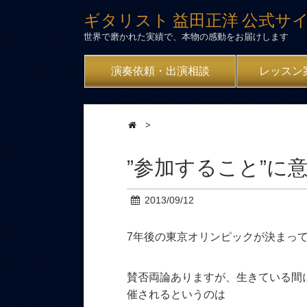
ギタリスト 益田正洋 公式サ
世界で磨かれた実績で、本物の感動をお届けします
演奏依頼・出演相談
レッスン
>
”参加すること”に
2013/09/12
7年後の東京オリンピックが決まっ
賛否両論ありますが、生きている間
催されるというのは