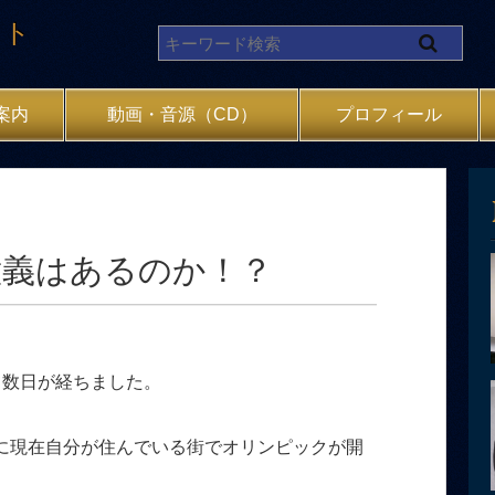
イト
案内
動画・音源（CD）
プロフィール
意義はあるのか！？
て数日が経ちました。
に現在自分が住んでいる街でオリンピックが開