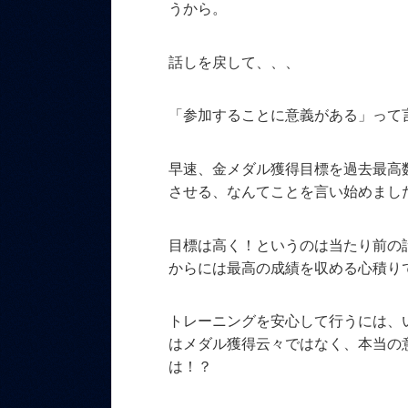
うから。
話しを戻して、、、
「参加することに意義がある」って
早速、金メダル獲得目標を過去最高
させる、なんてことを言い始めまし
目標は高く！というのは当たり前の
からには最高の成績を収める心積り
トレーニングを安心して行うには、
はメダル獲得云々ではなく、本当の
は！？