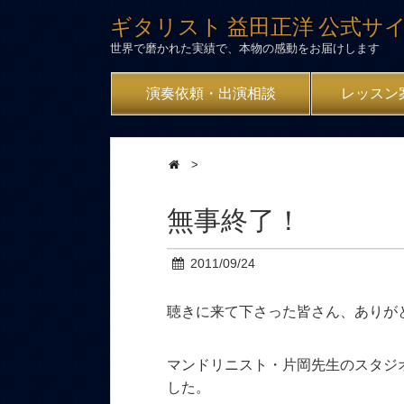
ギタリスト 益田正洋 公式サ
世界で磨かれた実績で、本物の感動をお届けします
演奏依頼・出演相談
レッスン
>
無事終了！
2011/09/24
聴きに来て下さった皆さん、ありが
マンドリニスト・片岡先生のスタジ
した。