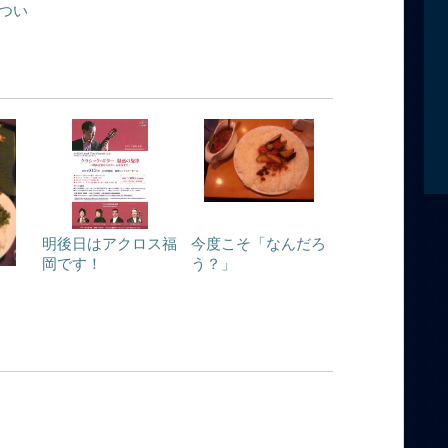
つい
明後日はアクロス福
今度こそ「なんだろ
岡です！
う？」