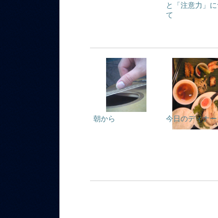
と「注意力」に
て
朝から
今日のディナー