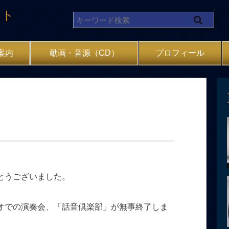
イト
案内
動画・音源（CD）
プロフィール
とうございました。
オでの演奏会、「話音倶楽部」が無事終了しま