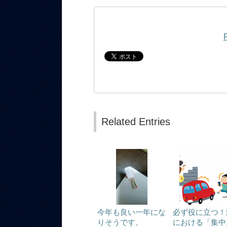
Related Entries
今年も良い一年にな
必ず役に立つ！
りそうです。
における「集中