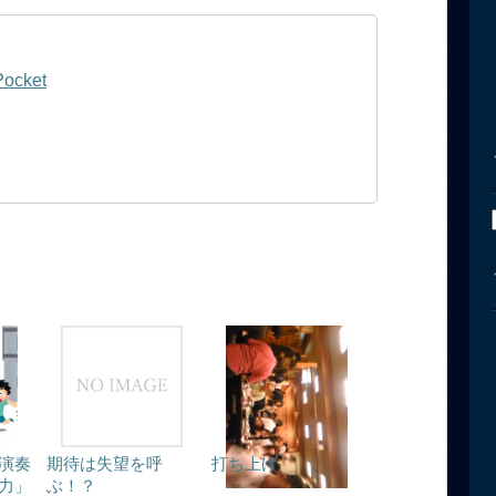
Pocket
演奏
期待は失望を呼
打ち上げ
力」
ぶ！？