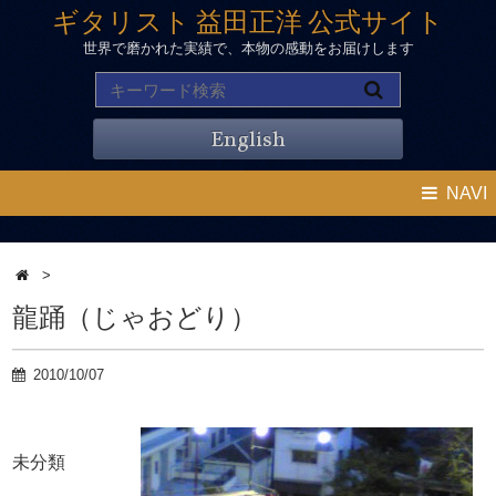
ギタリスト 益田正洋 公式サイト
世界で磨かれた実績で、本物の感動をお届けします
English
NAVI
>
龍踊（じゃおどり）
2010/10/07
未分類