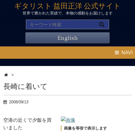
ギタリスト 益田正洋 公式サイト
世界で磨かれた実績で、本物の感動をお届けします
English
NAVI
>
長崎に着いて
2008/09/13
空港の近くで夕飯を買
いました
画像を等倍で表示します