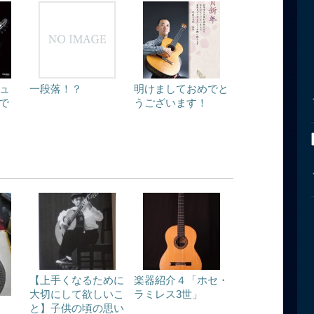
チュ
一段落！？
明けましておめでと
で
うございます！
【上手くなるために
楽器紹介４「ホセ・
大切にして欲しいこ
ラミレス3世」
と】子供の頃の思い