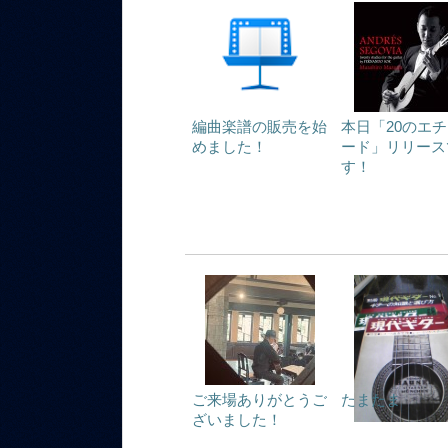
編曲楽譜の販売を始
本日「20のエ
めました！
ード」リリース
す！
ご来場ありがとうご
たまたま
ざいました！