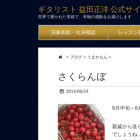
ギタリスト 益田正洋 公式サ
世界で磨かれた実績で、本物の感動をお届けします
演奏依頼・出演相談
レッスン
>
ブログ
>
うまかもん
>
さくらんぼ
2015/06/24
6月中旬～
親戚から送
でしょうね