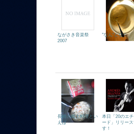
ながさき音楽祭
”なん”となく
2007
長崎の郷土料理とい
本日「20のエ
えば
ード」リリース
す！