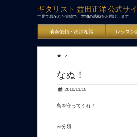
ギタリスト 益田正洋 公式サ
世界で磨かれた実績で、本物の感動をお届けします
演奏依頼・出演相談
レッスン
>
なぬ！
2010/11/15
島を守ってくれ！
未分類