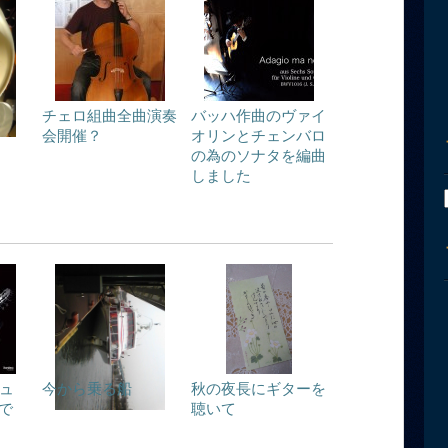
チェロ組曲全曲演奏
バッハ作曲のヴァイ
会開催？
オリンとチェンバロ
の為のソナタを編曲
しました
チュ
今から乗る船
秋の夜長にギターを
で
聴いて