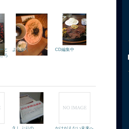
ーと
ようやく
CD編集中
ころ
久しぶりの
かけがえない未来へ