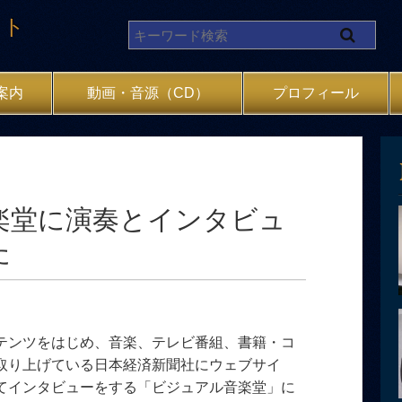
イト
案内
動画・音源（CD）
プロフィール
楽堂に演奏とインタビュ
た
テンツをはじめ、音楽、テレビ番組、書籍・コ
取り上げている日本経済新聞社にウェブサイ
てインタビューをする「ビジュアル音楽堂」に