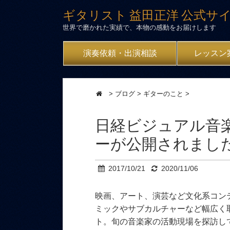
ギタリスト 益田正洋 公式サ
世界で磨かれた実績で、本物の感動をお届けします
演奏依頼・出演相談
レッスン
>
ブログ
>
ギターのこと
>
日経ビジュアル音
ーが公開されまし
2017/10/21
2020/11/06
映画、アート、演芸など文化系コン
ミックやサブカルチャーなど幅広く
ト。旬の音楽家の活動現場を探訪し