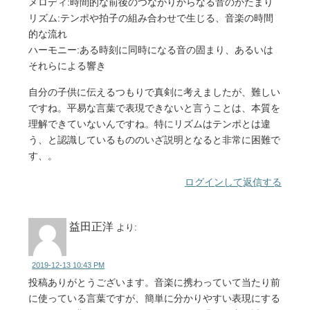
メロディ:時間的な前後のつながりからなる音のかたまり
リズム:テンポや拍子の組み合わせで生じる、音楽の時間
的な流れ
ハーモニー:ある時刻に同時になる音の固まり、あるいは
それらによる響き
自分の子供に伝えるつもりで真剣に考えましたが、難しい
ですね。平易な言葉で表現できないと言うことは、本質を
理解できていないんですね。特にリズムはテンポとは違
う、と認識しているもののいざ説明となると非常に困難で
す、。
ログインして返信する
益田正洋
より:
2019-12-13 10:43 PM
投稿ありがとうございます。音楽に携わっていて当たり前
に使っている言葉ですが、簡単に分かりやすい表現にする