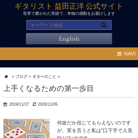
ギタリスト 益田正洋 公式サイト
世界で磨かれた実績で、本物の感動をお届けします
English
NAVI
>
ブログ
>
ギターのこと
>
上手くなるための第一歩目
2019/11/27
2020/11/05
何故だか信じてもらえないのです
が、実を言うと私は”口下手で人見