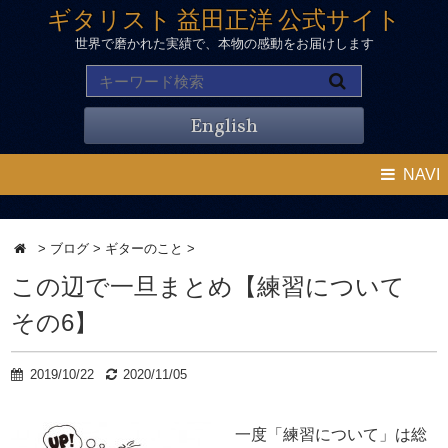
ギタリスト 益田正洋 公式サイト
世界で磨かれた実績で、本物の感動をお届けします
English
NAVI
>
ブログ
>
ギターのこと
>
この辺で一旦まとめ【練習について
その6】
2019/10/22
2020/11/05
一度「練習について」は総