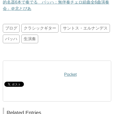
的名器6本で奏でる バッハ：無伴奏チェロ組曲全6曲演奏
会」＠北とぴあ
ブログ
クラシックギター
サントス・エルナンデス
バッハ
生演奏
Pocket
Related Entries