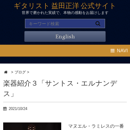
ギタリスト 益田正洋 公式サイト
世界で磨かれた実績で、本物の感動をお届けします
English
NAVI
>
ブログ
>
楽器紹介３「サントス・エルナンデ
ス」
2021/10/24
マヌエル・ラミレスの一番