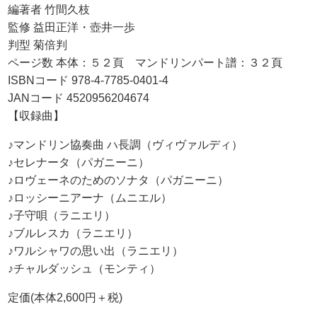
編著者 竹間久枝
監修 益田正洋・壺井一歩
判型 菊倍判
ページ数 本体：５２頁 マンドリンパート譜：３２頁
ISBNコード 978-4-7785-0401-4
JANコード 4520956204674
【収録曲】
♪マンドリン協奏曲 ハ長調（ヴィヴァルディ）
♪セレナータ（パガニーニ）
♪ロヴェーネのためのソナタ（パガニーニ）
♪ロッシーニアーナ（ムニエル）
♪子守唄（ラニエリ）
♪ブルレスカ（ラニエリ）
♪ワルシャワの思い出（ラニエリ）
♪チャルダッシュ（モンティ）
定価(本体2,600円＋税)