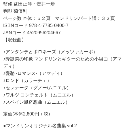
監修 益田正洋・壺井一歩
判型 菊倍判
ページ数 本体：５２頁 マンドリンパート譜：３２頁
ISBNコード 978-4-7785-0400-7
JANコード 4520956204667
【収録曲】
♪アンダンテとポロネーズ（メッツァカーポ）
♪降誕祭の印象 マンドリンとギターのための小組曲（アマ
ディ）
♪憂愁 -ロマンス-（アマディ）
♪ロンド（カラーチェ）
♪セレナータ（グノー/ムニエル）
♪ワルツ コンチェルト（ムニエル）
♪スペイン風奇想曲（ムニエル）
定価(本体2,600円＋税)
●マンドリンオリジナル名曲集 vol.2